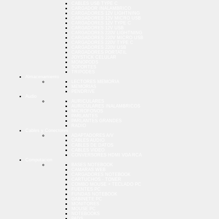
CABLES USB TYPE C
CARGADOR INALAMBRICO
CARGADORES 12V LIGHTNING
CARGADORES 12V MICRO USB
CARGADORES 12V TYPE C
CARGADORES 12V USB
CARGADORES 220V LIGHTNING
CARGADORES 220V MICRO USB
CARGADORES 220V TYPE C
CARGADORES 220V USB
CARGADORES PORTATIL
JOYSTICK CELULAR
MONOPODS
SOPORTES
TRIPODES
Almacenamiento
LECTORES MEMORIA
MEMORIAS
PENDRIVE
Audio
AURICULARES
AURICULARES INALAMBRICOS
MICROFONOS
PARLANTES
PARLANTES GRANDES
RADIO
Cables y Conectores
ADAPTADORES A/V
CABLES AUDIO
CABLES DE DATOS
CABLES VIDEO
CONVERSORES HDMI VGA RCA
Computacion
BASES NOTEBOOK
CAMARAS WEB
CARGADORES NOTEBOOK
CARTUCHOS - TONER
COMBO MOUSE + TECLADO PC
FUENTES PC
FUNDAS NOTEBOOK
GABINETE PC
MONITORES
MOUSE PC
NOTEBOOKS
PADS