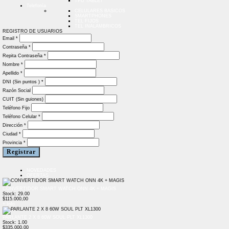
TPU TABLET
Telefonía
CELULARES BASICOS
SMARTPHONES
TEL FIJOS
TEL INALAMBRICOS
REGISTRO DE USUARIOS
Email *
Contraseña *
Repita Contraseña *
Nombre *
Apellido *
DNI (Sin puntos ) *
Razón Social
CUIT (Sin guiones)
Teléfono Fijo
Teléfono Celular *
Dirección *
Ciudad *
Provincia *
Registrar
NOVEDADES
OFERTAS
CONVERTIDOR SMART WATCH ONN 4K + MAGIS
Stock: 29.00
$115.000,00
+ Info
PARLANTE 2 X 8 60W SOUL PLT XL1300
Stock: 1.00
$335.000,00