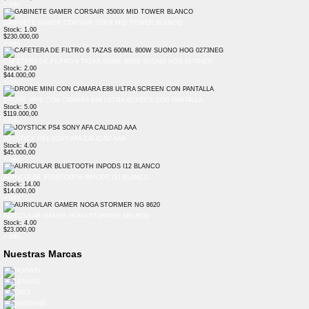
+ Info
GABINETE GAMER CORSAIR 3500X MID TOWER BLANCO
Stock: 1.00
$230.000,00
+ Info
CAFETERA DE FILTRO 6 TAZAS 600ML 800W SUONO HOG 0273NEG
Stock: 2.00
$44.000,00
+ Info
DRONE MINI CON CAMARA E88 ULTRA SCREEN CON PANTALLA
Stock: 5.00
$119.000,00
+ Info
JOYSTICK PS4 SONY AFA CALIDAD AAA
Stock: 4.00
$45.000,00
+ Info
AURICULAR BLUETOOTH INPODS I12 BLANCO
Stock: 14.00
$14.000,00
+ Info
AURICULAR GAMER NOGA STORMER NG 8620
Stock: 4.00
$23.000,00
+ Info
Nuestras Marcas