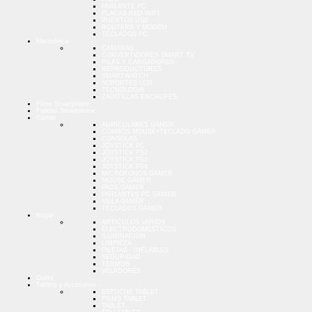
PARLANTE PC
PLACAS RED WIFI
PUERTOS USB
ROUTERS Y MODEM
TECLADOS PC
Electrónica
CAMARAS
CONVERTIDORES SMART TV
PILAS Y CARGADORES
REPRODUCTORES
SMARTWATCH
SOPORTES LCD
TECNOLOGIA
ZAPATILLAS ENCHUFES
Films Smartphone
Fundas Smartphone
Gamer
AURICULARES GAMER
COMBOS MOUSE+TECLADO GAMER
CONSOLAS
JOYSTICK PC
JOYSTICK PS2
JOYSTICK PS3
JOYSTICK PS4
MICROFONOS GAMER
MOUSE GAMER
PADS GAMER
PARLANTES PC GAMER
SILLA GAMER
TECLADOS GAMER
Hogar
ARTICULOS VARIOS
ELECTRODOMESTICOS
ILUMINACION
LIMPIEZA
PILETAS - INFLABLES
SEGURIDAD
TERMOS
VELADORES
Outlet
Tablets y Accesorios
ESTUCHE TABLET
FILMS TABLET
TABLET