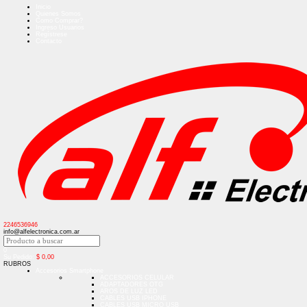
Inicio
Quienes Somos
Como Comprar?
Ingreso Usuarios
Regístrese
Contacto
2246536946
info@alfelectronica.com.ar
0
Su Pedido:
$
0,00
RUBROS
Accesorios Smartphone
ACCESORIOS CELULAR
ADAPTADORES OTG
AROS DE LUZ LED
CABLES USB IPHONE
CABLES USB MICRO USB