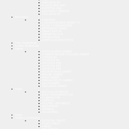
PARLANTE PC
PLACAS RED WIFI
PUERTOS USB
ROUTERS Y MODEM
TECLADOS PC
Electrónica
CAMARAS
CONVERTIDORES SMART TV
PILAS Y CARGADORES
REPRODUCTORES
SMARTWATCH
SOPORTES LCD
TECNOLOGIA
ZAPATILLAS ENCHUFES
Films Smartphone
Fundas Smartphone
Gamer
AURICULARES GAMER
COMBOS MOUSE+TECLADO GAMER
CONSOLAS
JOYSTICK PC
JOYSTICK PS2
JOYSTICK PS3
JOYSTICK PS4
MICROFONOS GAMER
MOUSE GAMER
PADS GAMER
PARLANTES PC GAMER
SILLA GAMER
TECLADOS GAMER
Hogar
ARTICULOS VARIOS
ELECTRODOMESTICOS
ILUMINACION
LIMPIEZA
PILETAS - INFLABLES
SEGURIDAD
TERMOS
VELADORES
Outlet
Tablets y Accesorios
ESTUCHE TABLET
FILMS TABLET
TABLET