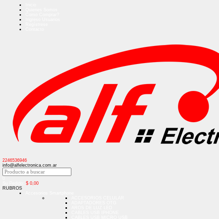
Inicio
Quienes Somos
Como Comprar?
Ingreso Usuarios
Regístrese
Contacto
2246536946
info@alfelectronica.com.ar
0
Su Pedido:
$
0,00
RUBROS
Accesorios Smartphone
ACCESORIOS CELULAR
ADAPTADORES OTG
AROS DE LUZ LED
CABLES USB IPHONE
CABLES USB MICRO USB