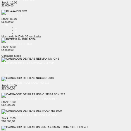
Stock: 10.00
$2.000,00
+ Info
PILA AA DELEEX
Stock: 80.00
$1.500,00
+ Info
1
2
3
Mostrando
0-15
de
36
resultados
BATERIA 9V FULLTOTAL
Stock: 5.00
$5.000,00
+ Info
Consultar Stock
CARGADOR DE PILAS NETMAK NM CH5
+ Info
CARGADOR DE PILAS NOGA NG 516
Stock: 11.00
$15.000,00
+ Info
CARGADOR DE PILAS USB C SEISA SDN 512
Stock: 1.00
$12.000,00
+ Info
CARGADOR DE PILAS USB NOGA NG 5900
Stock: 2.00
$10.000,00
+ Info