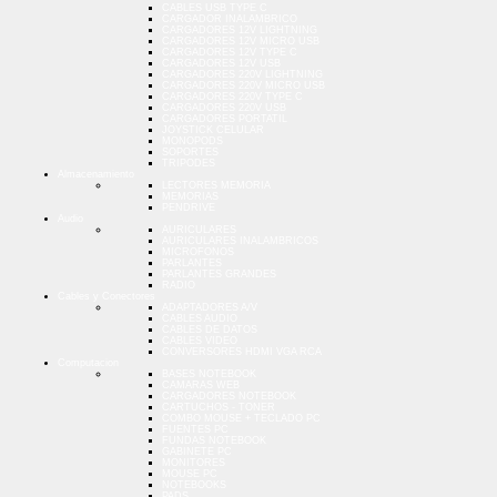
CABLES USB TYPE C
CARGADOR INALAMBRICO
CARGADORES 12V LIGHTNING
CARGADORES 12V MICRO USB
CARGADORES 12V TYPE C
CARGADORES 12V USB
CARGADORES 220V LIGHTNING
CARGADORES 220V MICRO USB
CARGADORES 220V TYPE C
CARGADORES 220V USB
CARGADORES PORTATIL
JOYSTICK CELULAR
MONOPODS
SOPORTES
TRIPODES
Almacenamiento
LECTORES MEMORIA
MEMORIAS
PENDRIVE
Audio
AURICULARES
AURICULARES INALAMBRICOS
MICROFONOS
PARLANTES
PARLANTES GRANDES
RADIO
Cables y Conectores
ADAPTADORES A/V
CABLES AUDIO
CABLES DE DATOS
CABLES VIDEO
CONVERSORES HDMI VGA RCA
Computacion
BASES NOTEBOOK
CAMARAS WEB
CARGADORES NOTEBOOK
CARTUCHOS - TONER
COMBO MOUSE + TECLADO PC
FUENTES PC
FUNDAS NOTEBOOK
GABINETE PC
MONITORES
MOUSE PC
NOTEBOOKS
PADS