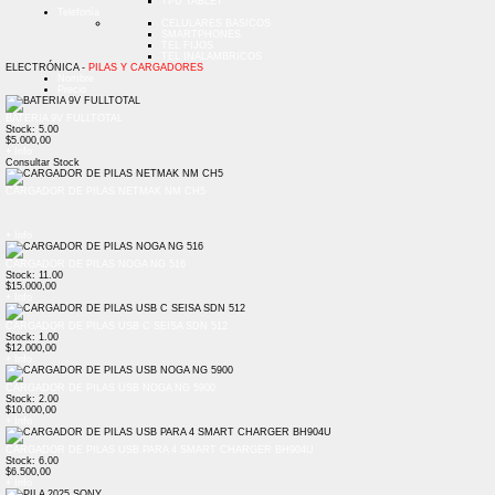
TPU TABLET
Telefonía
CELULARES BASICOS
SMARTPHONES
TEL FIJOS
TEL INALAMBRICOS
ELECTRÓNICA -
PILAS Y CARGADORES
Nombre
Precio
BATERIA 9V FULLTOTAL
Stock: 5.00
$5.000,00
+ Info
Consultar Stock
CARGADOR DE PILAS NETMAK NM CH5
+ Info
CARGADOR DE PILAS NOGA NG 516
Stock: 11.00
$15.000,00
+ Info
CARGADOR DE PILAS USB C SEISA SDN 512
Stock: 1.00
$12.000,00
+ Info
CARGADOR DE PILAS USB NOGA NG 5900
Stock: 2.00
$10.000,00
+ Info
CARGADOR DE PILAS USB PARA 4 SMART CHARGER BH904U
Stock: 6.00
$6.500,00
+ Info