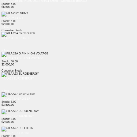
CARGADOR DE PILAS USB PARA 4 SMART CHARGER BH904U
Stock: 6.00
$6.500,00
+ Info
PILA 2025 SONY
Stock: 5.00
$2.000,00
+ Info
Consultar Stock
PILA 23A ENERGIZER
+ Info
PILA 23A G.PIN HIGH VOLTAGE
Stock: 46.00
$2.000,00
+ Info
Consultar Stock
PILA A23 EUROENERGY
+ Info
PILA A27 ENERGIZER
Stock: 5.00
$3.500,00
+ Info
PILA A27 EUROENERGY
Stock: 8.00
$2.000,00
+ Info
PILA A27 FULLTOTAL
Stock: 3.00