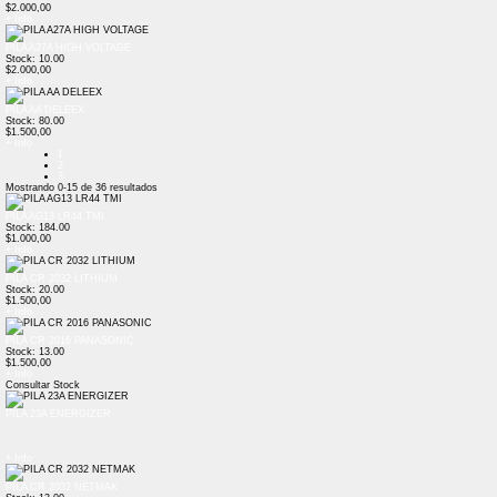
$2.000,00
+ Info
PILA A27A HIGH VOLTAGE
Stock: 10.00
$2.000,00
+ Info
PILA AA DELEEX
Stock: 80.00
$1.500,00
+ Info
1
2
3
Mostrando
0-15
de
36
resultados
PILA AG13 LR44 TMI
Stock: 184.00
$1.000,00
+ Info
PILA CR 2032 LITHIUM
Stock: 20.00
$1.500,00
+ Info
PILA CR 2016 PANASONIC
Stock: 13.00
$1.500,00
+ Info
Consultar Stock
PILA 23A ENERGIZER
+ Info
PILA CR 2032 NETMAK