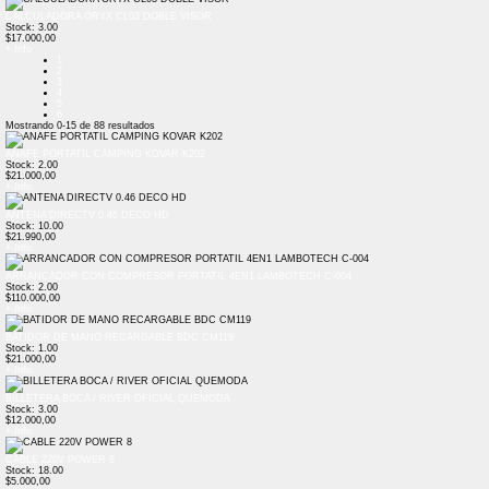
CALCULADORA ORYX CL03 DOBLE VISOR
Stock: 3.00
$17.000,00
+ Info
1
2
3
4
5
6
Mostrando
0-15
de
88
resultados
ANAFE PORTATIL CAMPING KOVAR K202
Stock: 2.00
$21.000,00
+ Info
ANTENA DIRECTV 0.46 DECO HD
Stock: 10.00
$21.990,00
+ Info
ARRANCADOR CON COMPRESOR PORTATIL 4EN1 LAMBOTECH C-004
Stock: 2.00
$110.000,00
+ Info
BATIDOR DE MANO RECARGABLE BDC CM119
Stock: 1.00
$21.000,00
+ Info
BILLETERA BOCA / RIVER OFICIAL QUEMODA
Stock: 3.00
$12.000,00
+ Info
CABLE 220V POWER 8
Stock: 18.00
$5.000,00