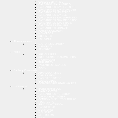
CABLES USB TYPE C
CARGADOR INALAMBRICO
CARGADORES 12V LIGHTNING
CARGADORES 12V MICRO USB
CARGADORES 12V TYPE C
CARGADORES 12V USB
CARGADORES 220V LIGHTNING
CARGADORES 220V MICRO USB
CARGADORES 220V TYPE C
CARGADORES 220V USB
CARGADORES PORTATIL
JOYSTICK CELULAR
MONOPODS
SOPORTES
TRIPODES
Almacenamiento
LECTORES MEMORIA
MEMORIAS
PENDRIVE
Audio
AURICULARES
AURICULARES INALAMBRICOS
MICROFONOS
PARLANTES
PARLANTES GRANDES
RADIO
Cables y Conectores
ADAPTADORES A/V
CABLES AUDIO
CABLES DE DATOS
CABLES VIDEO
CONVERSORES HDMI VGA RCA
Computacion
BASES NOTEBOOK
CAMARAS WEB
CARGADORES NOTEBOOK
CARTUCHOS - TONER
COMBO MOUSE + TECLADO PC
FUENTES PC
FUNDAS NOTEBOOK
GABINETE PC
MONITORES
MOUSE PC
NOTEBOOKS
PADS