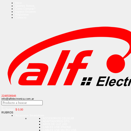
Inicio
Quienes Somos
Como Comprar?
Ingreso Usuarios
Regístrese
Contacto
2246536946
info@alfelectronica.com.ar
0
Su Pedido:
$
0,00
RUBROS
Accesorios Smartphone
ACCESORIOS CELULAR
ADAPTADORES OTG
AROS DE LUZ LED
CABLES USB IPHONE
CABLES USB MICRO USB