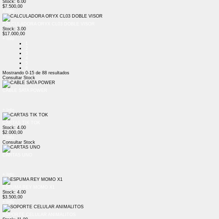
Stock: 6.00
$7.500,00
+ Info
CALCULADORA ORYX CL03 DOBLE VISOR
Stock: 3.00
$17.000,00
+ Info
1
2
3
4
5
6
Mostrando
0-15
de
88
resultados
Consultar Stock
CABLE SATA POWER
+ Info
CARTAS TIK TOK
Stock: 4.00
$2.000,00
+ Info
Consultar Stock
CARTAS UNO
+ Info
ESPUMA REY MOMO X1
Stock: 4.00
$3.500,00
+ Info
SOPORTE CELULAR ANIMALITOS