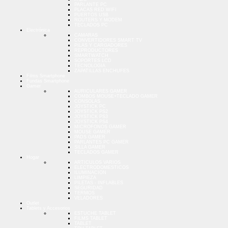
PARLANTE PC
PLACAS RED WIFI
PUERTOS USB
ROUTERS Y MODEM
TECLADOS PC
Electrónica
CAMARAS
CONVERTIDORES SMART TV
PILAS Y CARGADORES
REPRODUCTORES
SMARTWATCH
SOPORTES LCD
TECNOLOGIA
ZAPATILLAS ENCHUFES
Films Smartphone
Fundas Smartphone
Gamer
AURICULARES GAMER
COMBOS MOUSE+TECLADO GAMER
CONSOLAS
JOYSTICK PC
JOYSTICK PS2
JOYSTICK PS3
JOYSTICK PS4
MICROFONOS GAMER
MOUSE GAMER
PADS GAMER
PARLANTES PC GAMER
SILLA GAMER
TECLADOS GAMER
Hogar
ARTICULOS VARIOS
ELECTRODOMESTICOS
ILUMINACION
LIMPIEZA
PILETAS - INFLABLES
SEGURIDAD
TERMOS
VELADORES
Outlet
Tablets y Accesorios
ESTUCHE TABLET
FILMS TABLET
TABLET