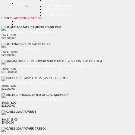
TPU TABLET
Telefonía
CELULARES BASICOS
SMARTPHONES
TEL FIJOS
TEL INALAMBRICOS
HOGAR -
ARTICULOS VARIOS
Nombre
Precio
ANAFE PORTATIL CAMPING KOVAR K202
Stock: 2.00
$21.000,00
+ Info
ANTENA DIRECTV 0.46 DECO HD
Stock: 10.00
$21.990,00
+ Info
ARRANCADOR CON COMPRESOR PORTATIL 4EN1 LAMBOTECH C-004
Stock: 2.00
$110.000,00
+ Info
BATIDOR DE MANO RECARGABLE BDC CM119
Stock: 1.00
$21.000,00
+ Info
BILLETERA BOCA / RIVER OFICIAL QUEMODA
Stock: 3.00
$12.000,00
+ Info
CABLE 220V POWER 8
Stock: 18.00
$5.000,00
+ Info
CABLE 220V POWER TREBOL