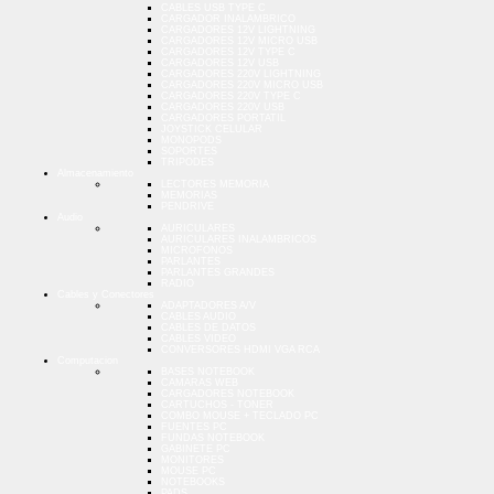
CABLES USB TYPE C
CARGADOR INALAMBRICO
CARGADORES 12V LIGHTNING
CARGADORES 12V MICRO USB
CARGADORES 12V TYPE C
CARGADORES 12V USB
CARGADORES 220V LIGHTNING
CARGADORES 220V MICRO USB
CARGADORES 220V TYPE C
CARGADORES 220V USB
CARGADORES PORTATIL
JOYSTICK CELULAR
MONOPODS
SOPORTES
TRIPODES
Almacenamiento
LECTORES MEMORIA
MEMORIAS
PENDRIVE
Audio
AURICULARES
AURICULARES INALAMBRICOS
MICROFONOS
PARLANTES
PARLANTES GRANDES
RADIO
Cables y Conectores
ADAPTADORES A/V
CABLES AUDIO
CABLES DE DATOS
CABLES VIDEO
CONVERSORES HDMI VGA RCA
Computacion
BASES NOTEBOOK
CAMARAS WEB
CARGADORES NOTEBOOK
CARTUCHOS - TONER
COMBO MOUSE + TECLADO PC
FUENTES PC
FUNDAS NOTEBOOK
GABINETE PC
MONITORES
MOUSE PC
NOTEBOOKS
PADS