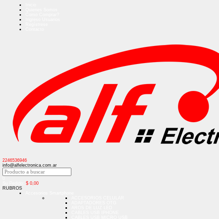
Inicio
Quienes Somos
Como Comprar?
Ingreso Usuarios
Regístrese
Contacto
2246536946
info@alfelectronica.com.ar
0
Su Pedido:
$
0,00
RUBROS
Accesorios Smartphone
ACCESORIOS CELULAR
ADAPTADORES OTG
AROS DE LUZ LED
CABLES USB IPHONE
CABLES USB MICRO USB