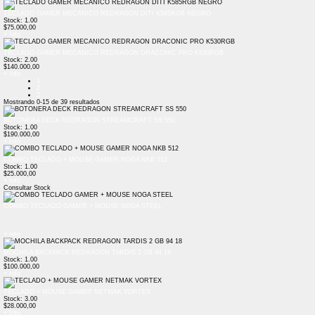
TECLADO GAMER MECANICO REDRAGON DITI K585RGB NEGRO
Stock: 1.00
$75.000,00
+ Info
TECLADO GAMER MECANICO REDRAGON DRACONIC PRO K530RGB
Stock: 2.00
$140.000,00
+ Info
1
2
3
Mostrando
0-15
de
39
resultados
BOTONERA DECK REDRAGON STREAMCRAFT SS 550
Stock: 1.00
$190.000,00
+ Info
COMBO TECLADO + MOUSE GAMER NOGA NKB 512
Stock: 1.00
$25.000,00
+ Info
Consultar Stock
COMBO TECLADO GAMER + MOUSE NOGA STEEL
+ Info
MOCHILA BACKPACK REDRAGON TARDIS 2 GB 94 18
Stock: 1.00
$100.000,00
+ Info
TECLADO + MOUSE GAMER NETMAK VORTEX
Stock: 3.00
$28.000,00
+ Info