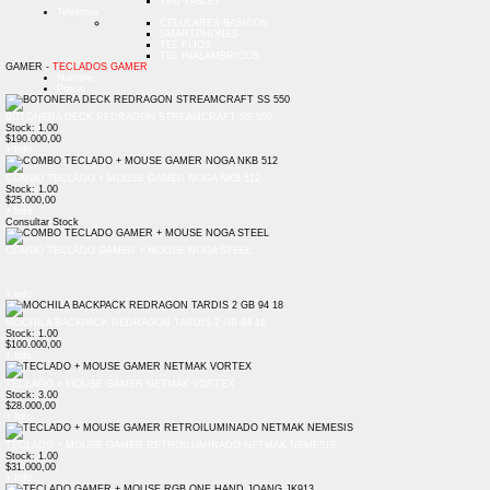
TPU TABLET
Telefonía
CELULARES BASICOS
SMARTPHONES
TEL FIJOS
TEL INALAMBRICOS
GAMER -
TECLADOS GAMER
Nombre
Precio
BOTONERA DECK REDRAGON STREAMCRAFT SS 550
Stock: 1.00
$190.000,00
+ Info
COMBO TECLADO + MOUSE GAMER NOGA NKB 512
Stock: 1.00
$25.000,00
+ Info
Consultar Stock
COMBO TECLADO GAMER + MOUSE NOGA STEEL
+ Info
MOCHILA BACKPACK REDRAGON TARDIS 2 GB 94 18
Stock: 1.00
$100.000,00
+ Info
TECLADO + MOUSE GAMER NETMAK VORTEX
Stock: 3.00
$28.000,00
+ Info
TECLADO + MOUSE GAMER RETROILUMINADO NETMAK NEMESIS
Stock: 1.00
$31.000,00
+ Info