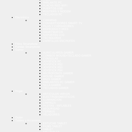
PARLANTE PC
PLACAS RED WIFI
PUERTOS USB
ROUTERS Y MODEM
TECLADOS PC
Electrónica
CAMARAS
CONVERTIDORES SMART TV
PILAS Y CARGADORES
REPRODUCTORES
SMARTWATCH
SOPORTES LCD
TECNOLOGIA
ZAPATILLAS ENCHUFES
Films Smartphone
Fundas Smartphone
Gamer
AURICULARES GAMER
COMBOS MOUSE+TECLADO GAMER
CONSOLAS
JOYSTICK PC
JOYSTICK PS2
JOYSTICK PS3
JOYSTICK PS4
MICROFONOS GAMER
MOUSE GAMER
PADS GAMER
PARLANTES PC GAMER
SILLA GAMER
TECLADOS GAMER
Hogar
ARTICULOS VARIOS
ELECTRODOMESTICOS
ILUMINACION
LIMPIEZA
PILETAS - INFLABLES
SEGURIDAD
TERMOS
VELADORES
Outlet
Tablets y Accesorios
ESTUCHE TABLET
FILMS TABLET
TABLET