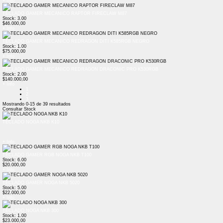
+ Info
TECLADO GAMER MECANICO RAPTOR FIRECLAW M87
Stock: 3.00
$46.000,00
+ Info
TECLADO GAMER MECANICO REDRAGON DITI K585RGB NEGRO
Stock: 1.00
$75.000,00
+ Info
TECLADO GAMER MECANICO REDRAGON DRACONIC PRO K530RGB
Stock: 2.00
$140.000,00
+ Info
1
2
3
Mostrando
0-15
de
39
resultados
Consultar Stock
TECLADO NOGA NKB K10
+ Info
TECLADO GAMER RGB NOGA NKB T100
Stock: 6.00
$20.000,00
+ Info
TECLADO GAMER NOGA NKB 5020
Stock: 5.00
$22.000,00
+ Info
TECLADO NOGA NKB 300
Stock: 1.00
$23.000,00