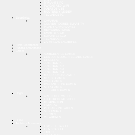
PARLANTE PC
PLACAS RED WIFI
PUERTOS USB
ROUTERS Y MODEM
TECLADOS PC
Electrónica
CAMARAS
CONVERTIDORES SMART TV
PILAS Y CARGADORES
REPRODUCTORES
SMARTWATCH
SOPORTES LCD
TECNOLOGIA
ZAPATILLAS ENCHUFES
Films Smartphone
Fundas Smartphone
Gamer
AURICULARES GAMER
COMBOS MOUSE+TECLADO GAMER
CONSOLAS
JOYSTICK PC
JOYSTICK PS2
JOYSTICK PS3
JOYSTICK PS4
MICROFONOS GAMER
MOUSE GAMER
PADS GAMER
PARLANTES PC GAMER
SILLA GAMER
TECLADOS GAMER
Hogar
ARTICULOS VARIOS
ELECTRODOMESTICOS
ILUMINACION
LIMPIEZA
PILETAS - INFLABLES
SEGURIDAD
TERMOS
VELADORES
Outlet
Tablets y Accesorios
ESTUCHE TABLET
FILMS TABLET
TABLET