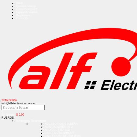
Inicio
Quienes Somos
Como Comprar?
Ingreso Usuarios
Regístrese
Contacto
2246536946
info@alfelectronica.com.ar
0
Su Pedido:
$
0,00
RUBROS
Accesorios Smartphone
ACCESORIOS CELULAR
ADAPTADORES OTG
AROS DE LUZ LED
CABLES USB IPHONE
CABLES USB MICRO USB