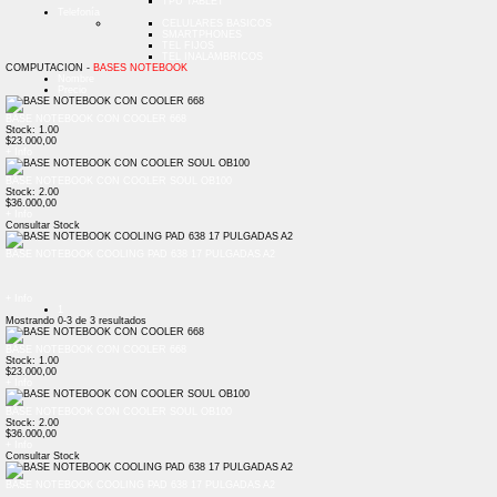
TPU TABLET
Telefonía
CELULARES BASICOS
SMARTPHONES
TEL FIJOS
TEL INALAMBRICOS
COMPUTACION -
BASES NOTEBOOK
Nombre
Precio
BASE NOTEBOOK CON COOLER 668
Stock: 1.00
$23.000,00
+ Info
BASE NOTEBOOK CON COOLER SOUL OB100
Stock: 2.00
$36.000,00
+ Info
Consultar Stock
BASE NOTEBOOK COOLING PAD 638 17 PULGADAS A2
+ Info
1
Mostrando
0-3
de
3
resultados
BASE NOTEBOOK CON COOLER 668
Stock: 1.00
$23.000,00
+ Info
BASE NOTEBOOK CON COOLER SOUL OB100
Stock: 2.00
$36.000,00
+ Info
Consultar Stock
BASE NOTEBOOK COOLING PAD 638 17 PULGADAS A2