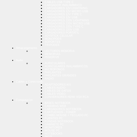
CABLES USB TYPE C
CARGADOR INALAMBRICO
CARGADORES 12V LIGHTNING
CARGADORES 12V MICRO USB
CARGADORES 12V TYPE C
CARGADORES 12V USB
CARGADORES 220V LIGHTNING
CARGADORES 220V MICRO USB
CARGADORES 220V TYPE C
CARGADORES 220V USB
CARGADORES PORTATIL
JOYSTICK CELULAR
MONOPODS
SOPORTES
TRIPODES
Almacenamiento
LECTORES MEMORIA
MEMORIAS
PENDRIVE
Audio
AURICULARES
AURICULARES INALAMBRICOS
MICROFONOS
PARLANTES
PARLANTES GRANDES
RADIO
Cables y Conectores
ADAPTADORES A/V
CABLES AUDIO
CABLES DE DATOS
CABLES VIDEO
CONVERSORES HDMI VGA RCA
Computacion
BASES NOTEBOOK
CAMARAS WEB
CARGADORES NOTEBOOK
CARTUCHOS - TONER
COMBO MOUSE + TECLADO PC
FUENTES PC
FUNDAS NOTEBOOK
GABINETE PC
MONITORES
MOUSE PC
NOTEBOOKS
PADS