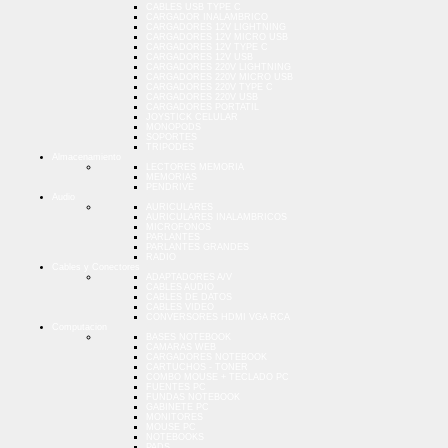
CABLES USB TYPE C
CARGADOR INALAMBRICO
CARGADORES 12V LIGHTNING
CARGADORES 12V MICRO USB
CARGADORES 12V TYPE C
CARGADORES 12V USB
CARGADORES 220V LIGHTNING
CARGADORES 220V MICRO USB
CARGADORES 220V TYPE C
CARGADORES 220V USB
CARGADORES PORTATIL
JOYSTICK CELULAR
MONOPODS
SOPORTES
TRIPODES
Almacenamiento
LECTORES MEMORIA
MEMORIAS
PENDRIVE
Audio
AURICULARES
AURICULARES INALAMBRICOS
MICROFONOS
PARLANTES
PARLANTES GRANDES
RADIO
Cables y Conectores
ADAPTADORES A/V
CABLES AUDIO
CABLES DE DATOS
CABLES VIDEO
CONVERSORES HDMI VGA RCA
Computacion
BASES NOTEBOOK
CAMARAS WEB
CARGADORES NOTEBOOK
CARTUCHOS - TONER
COMBO MOUSE + TECLADO PC
FUENTES PC
FUNDAS NOTEBOOK
GABINETE PC
MONITORES
MOUSE PC
NOTEBOOKS
PADS