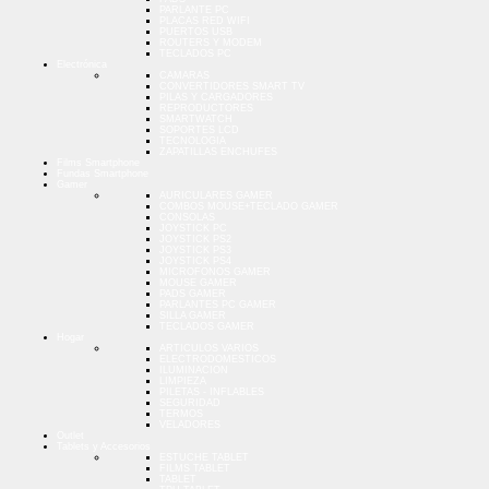
PARLANTE PC
PLACAS RED WIFI
PUERTOS USB
ROUTERS Y MODEM
TECLADOS PC
Electrónica
CAMARAS
CONVERTIDORES SMART TV
PILAS Y CARGADORES
REPRODUCTORES
SMARTWATCH
SOPORTES LCD
TECNOLOGIA
ZAPATILLAS ENCHUFES
Films Smartphone
Fundas Smartphone
Gamer
AURICULARES GAMER
COMBOS MOUSE+TECLADO GAMER
CONSOLAS
JOYSTICK PC
JOYSTICK PS2
JOYSTICK PS3
JOYSTICK PS4
MICROFONOS GAMER
MOUSE GAMER
PADS GAMER
PARLANTES PC GAMER
SILLA GAMER
TECLADOS GAMER
Hogar
ARTICULOS VARIOS
ELECTRODOMESTICOS
ILUMINACION
LIMPIEZA
PILETAS - INFLABLES
SEGURIDAD
TERMOS
VELADORES
Outlet
Tablets y Accesorios
ESTUCHE TABLET
FILMS TABLET
TABLET