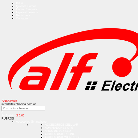
Inicio
Quienes Somos
Como Comprar?
Ingreso Usuarios
Regístrese
Contacto
2246536946
info@alfelectronica.com.ar
0
Su Pedido:
$
0,00
RUBROS
Accesorios Smartphone
ACCESORIOS CELULAR
ADAPTADORES OTG
AROS DE LUZ LED
CABLES USB IPHONE
CABLES USB MICRO USB