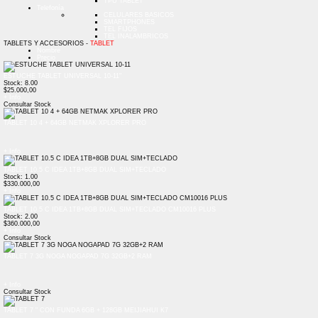
TPU TABLET
Telefonía
CELULARES BASICOS
SMARTPHONES
TEL FIJOS
TEL INALAMBRICOS
TABLETS Y ACCESORIOS -
TABLET
Nombre
Precio
ESTUCHE TABLET UNIVERSAL 10-11"
Stock: 8.00
$25.000,00
+ Info
Consultar Stock
TABLET 10 4 + 64GB NETMAK XPLORER PRO
+ Info
TABLET 10.5 C IDEA 1TB+8GB DUAL SIM+TECLADO
Stock: 1.00
$330.000,00
+ Info
TABLET 10.5 C IDEA 1TB+8GB DUAL SIM+TECLADO CM10016 PLUS
Stock: 2.00
$360.000,00
+ Info
Consultar Stock
TABLET 7 3G NOGA NOGAPAD 7G 32GB+2 RAM
+ Info
Consultar Stock
TABLET 7 " CON FUNDA 6GB + 128GB MEIJIAHUI K7