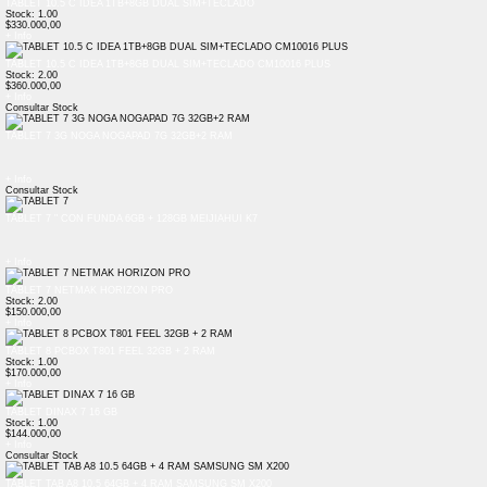
TABLET 10.5 C IDEA 1TB+8GB DUAL SIM+TECLADO
Stock: 1.00
$330.000,00
+ Info
TABLET 10.5 C IDEA 1TB+8GB DUAL SIM+TECLADO CM10016 PLUS
Stock: 2.00
$360.000,00
+ Info
Consultar Stock
TABLET 7 3G NOGA NOGAPAD 7G 32GB+2 RAM
+ Info
Consultar Stock
TABLET 7 " CON FUNDA 6GB + 128GB MEIJIAHUI K7
+ Info
TABLET 7 NETMAK HORIZON PRO
Stock: 2.00
$150.000,00
+ Info
TABLET 8 PCBOX T801 FEEL 32GB + 2 RAM
Stock: 1.00
$170.000,00
+ Info
TABLET DINAX 7 16 GB
Stock: 1.00
$144.000,00
+ Info
Consultar Stock
TABLET TAB A8 10.5 64GB + 4 RAM SAMSUNG SM X200