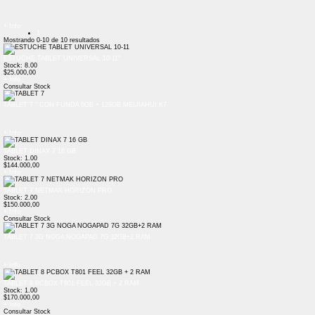
+ Info
1
Mostrando
0-10
de
10
resultados
ESTUCHE TABLET UNIVERSAL 10-11"
Stock: 8.00
$25.000,00
+ Info
Consultar Stock
TABLET 7 " CON FUNDA 6GB + 128GB MEIJIAHUI K7
+ Info
TABLET DINAX 7 16 GB
Stock: 1.00
$144.000,00
+ Info
TABLET 7 NETMAK HORIZON PRO
Stock: 2.00
$150.000,00
+ Info
Consultar Stock
TABLET 7 3G NOGA NOGAPAD 7G 32GB+2 RAM
+ Info
TABLET 8 PCBOX T801 FEEL 32GB + 2 RAM
Stock: 1.00
$170.000,00
+ Info
Consultar Stock