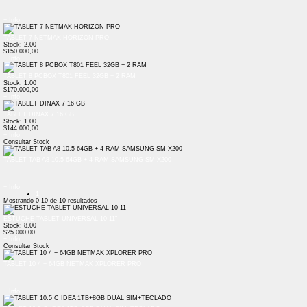
+ Info
TABLET 7 NETMAK HORIZON PRO
Stock: 2.00
$150.000,00
+ Info
TABLET 8 PCBOX T801 FEEL 32GB + 2 RAM
Stock: 1.00
$170.000,00
+ Info
TABLET DINAX 7 16 GB
Stock: 1.00
$144.000,00
+ Info
Consultar Stock
TABLET TAB A8 10.5 64GB + 4 RAM SAMSUNG SM X200
+ Info
1
Mostrando
0-10
de
10
resultados
ESTUCHE TABLET UNIVERSAL 10-11"
Stock: 8.00
$25.000,00
+ Info
Consultar Stock
TABLET 10 4 + 64GB NETMAK XPLORER PRO
+ Info