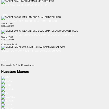
TABLET 10 4 + 64GB NETMAK XPLORER PRO
+ Info
TABLET 10.5 C IDEA 1TB+8GB DUAL SIM+TECLADO
Stock: 1.00
$330.000,00
+ Info
TABLET 10.5 C IDEA 1TB+8GB DUAL SIM+TECLADO CM10016 PLUS
Stock: 2.00
$360.000,00
+ Info
Consultar Stock
TABLET TAB A8 10.5 64GB + 4 RAM SAMSUNG SM X200
+ Info
1
Mostrando
0-10
de
10
resultados
Nuestras Marcas